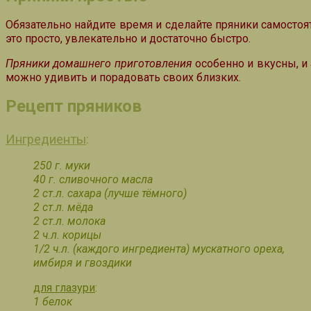
Обязательно найдите время и сделайте пряники самостоя
это просто, увлекательно и достаточно быстро.
Пряники домашнего приготовления
особенно и вкусны, и
можно удивить и порадовать своих близких.
Рецепт пряников
Ингредиенты
:
250 г. муки
40 г. сливочного масла
2 ст.л. сахара (лучше тёмного)
2 ст.л. мёда
2 ст.л. молока
2 ч.л. корицы
1/2 ч.л. (каждого ингредиента) мускатного ореха,
имбиря и гвоздики
для глазури
:
1 белок