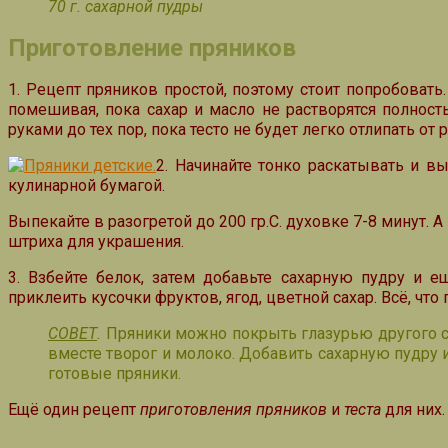
70 г. сахарной пудры
Приготовление пряников
1. Рецепт пряников простой, поэтому стоит попробоват
помешивая, пока сахар и масло не растворятся полност
руками до тех пор, пока тесто не будет легко отлипать от р
2. Начинайте тонко раскатывать и в
кулинарной бумагой.
Выпекайте в разогретой до 200 гр.С. духовке 7-8 минут.
штриха для украшения.
3. Взбейте белок, затем добавьте сахарную пудру и 
приклеить кусочки фруктов, ягод, цветной сахар. Всё, что
СОВЕТ
.
Пряники можно покрыть глазурью другого сост
вместе творог и молоко. Добавить сахарную пудру и
готовые пряники.
Ещё один рецепт
приготовления пряников
и
теста
для них.