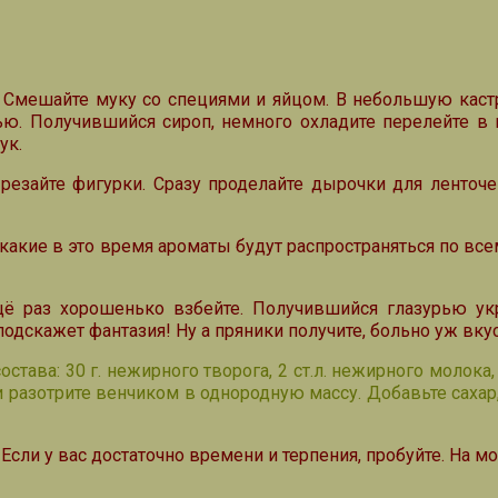
ь. Смешайте муку со специями и яйцом. В небольшую каст
ью. Получившийся сироп, немного охладите перелейте в 
ук.
ырезайте фигурки. Сразу проделайте дырочки для ленточ
 А какие в это время ароматы будут распространяться по в
ещё раз хорошенько взбейте. Получившийся глазурью 
 подскажет фантазия! Ну а пряники получите, больно уж вку
ава: 30 г. нежирного творога, 2 ст.л. нежирного молока, 
 разотрите венчиком в однородную массу. Добавьте сахар
 Если у вас достаточно времени и терпения, пробуйте. На м