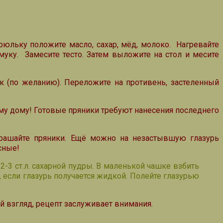
рюльку положите масло, сахар, мёд, молоко. Нагревайте
муку. Замесите тесто. Затем выложите на стол и месите
ек (по желанию). Переложите на противень, застеленный
сему дому! Готовые пряники требуют нанесения последнего
украшайте пряники. Ещё можно на незастывшую глазурь
сные!
2-3 ст.л. сахарной пудры. В маленькой чашке взбить
, если глазурь получается жидкой. Полейте глазурью
ой взгляд, рецепт заслуживает внимания.