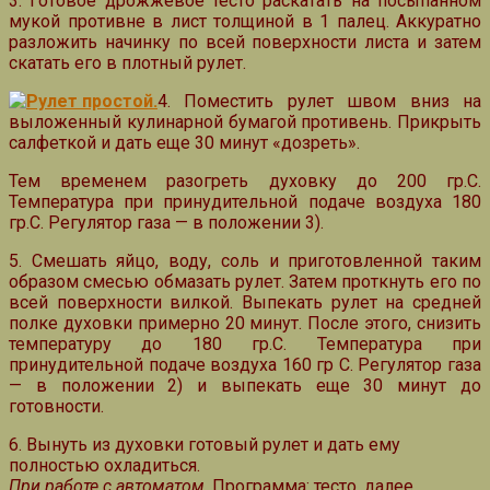
3. Готовое дрожжевое тесто раскатать на посыпанном
мукой противне в лист толщиной в 1 палец. Аккуратно
разложить начинку по всей поверхности листа и затем
скатать его в плотный рулет.
4. Поместить рулет швом вниз на
выложенный кулинарной бумагой противень. Прикрыть
салфеткой и дать еще 30 минут «дозреть».
Тем временем разогреть духовку до 200 гр.С.
Температура при принудительной подаче воздуха 180
гр.С. Регулятор газа — в положении 3).
5. Смешать яйцо, воду, соль и приготовленной таким
образом смесью обмазать рулет. Затем проткнуть его по
всей поверхности вилкой. Выпекать рулет на средней
полке духовки примерно 20 минут. После этого, снизить
температуру до 180 гр.С. Температура при
принудительной подаче воздуха 160 гр С. Регулятор газа
— в положении 2) и выпекать еще 30 минут до
готовности.
6. Вынуть из духовки готовый рулет и дать ему
полностью охладиться.
При работе с автоматом
.
Программа
: тесто, далее