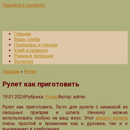
Перейти к контенту
Главная
Виды хлеба
Приправы и специи
Хлеб и правила
Ржаные лепёшки
Выпечка
Главная
»
Рулет
Рулет как приготовить
19.01.2024
Рубрика:
Рулет
Автор:
admin
Рулет как приготовить
.
Тесто для рулета
с начинкой из
овощных приправ и шпига. Начинку можно
использовать любую на ваш вкус. Этот
рецепт рулета
очень простой и применим как к духовке, так и к
выпеканию в хлебопечке.